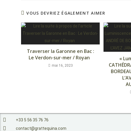
VOUS DEVRIEZ ÉGALEMENT AIMER
Traverser la Garonne en Bac :
Le Verdon-sur-mer / Royan
« Lum
CATHÉDRA
mai 16, 2023
BORDEA
L’A
A
+33 5 56 35 76 76
contact@grattequina.com