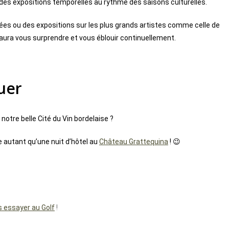
 des expositions temporelles au rythme des saisons culturelles.
ées ou des expositions sur les plus grands artistes comme celle de
saura vous surprendre et vous éblouir continuellement.
uer
tre belle Cité du Vin bordelaise ?
 autant qu’une nuit d’hôtel au
Château Grattequina
! 😉
s essayer au Golf
!