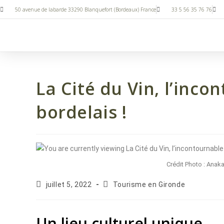
50 avenue de labarde 33290 Blanquefort (Bordeaux) France
33 5 56 35 76 76
La Cité du Vin, l’inc
bordelais !
Crédit Photo : Anaka
juillet 5, 2022
Tourisme en Gironde
Un lieu culturel unique