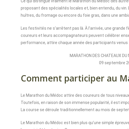
Ce qui distingue vraiment le Marathon du Médoc des autre
proposant des spécialités locales et, bien entendu, du vin
huîtres, du fromage ou encore du foie gras, dans une ambia
Les festivités ne s’arrêtent pas là. À l’arrivée, une grand
coureurs et leurs accompagnateurs peuvent célébrer ensembl
performance, attire chaque année des participants venus 
MARATHON DES CHATEAUX DU MEDO
09 septembre 2
Comment participer au 
Le Marathon du Médoc attire des coureurs de tous niveaux
Toutefois, en raison de son immense popularité, il est imp
La course se déroule traditionnellement au mois de septem
Le Marathon du Médoc est bien plus qu’une simple épreuve sp