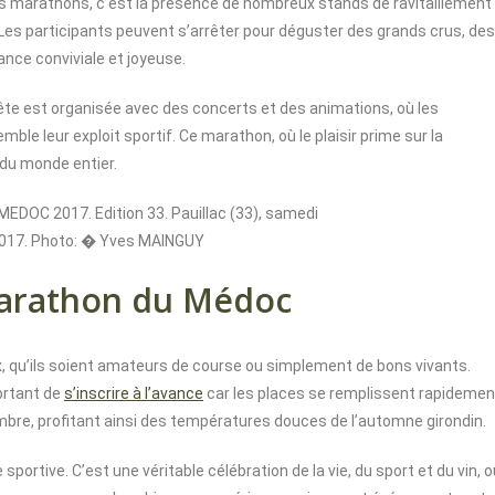
s marathons, c’est la présence de nombreux stands de ravitaillement
. Les participants peuvent s’arrêter pour déguster des grands crus, des
nce conviviale et joyeuse.
e fête est organisée avec des concerts et des animations, où les
e leur exploit sportif. Ce marathon, où le plaisir prime sur la
du monde entier.
C 2017. Edition 33. Pauillac (33), samedi
017. Photo: � Yves MAINGUY
Marathon du Médoc
, qu’ils soient amateurs de course ou simplement de bons vivants.
ortant de
s’inscrire à l’avance
car les places se remplissent rapidemen
bre, profitant ainsi des températures douces de l’automne girondin.
ortive. C’est une véritable célébration de la vie, du sport et du vin, o