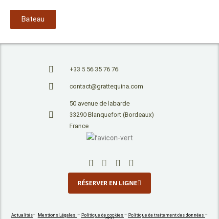
Bateau
+33 5 56 35 76 76
contact@grattequina.com
50 avenue de labarde
33290 Blanquefort (Bordeaux)
France
RÉSERVER EN LIGNE
Actualités
–
Mentions Légales
–
Politique de cookies
–
Politique de traitement des données
–