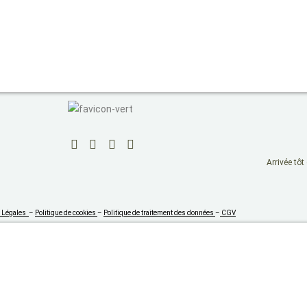
Arrivée tôt
 Légales
–
Politique de cookies
–
Politique de traitement des données
–
CGV